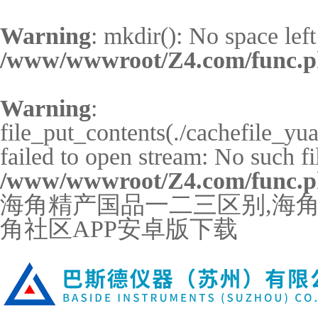
Warning
: mkdir(): No space left
/www/wwwroot/Z4.com/func.
Warning
:
file_put_contents(./cachefile_y
failed to open stream: No such fil
/www/wwwroot/Z4.com/func.
海角精产国品一二三区别,海角社
角社区APP安卓版下载