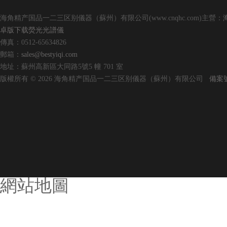
海角精产国品一二三区别儀器（蘇州）有限公司(www.cnqhc.com)主營：
卓版下载熒光光譜儀
傳真：0512-65634826
郵箱：
sales@bestyiqi.com
地址：蘇州高新區大同路5號5 幢 701 室
版權所有 © 2026 海角精产国品一二三区别儀器（蘇州）有限公司
備案號
網站地圖