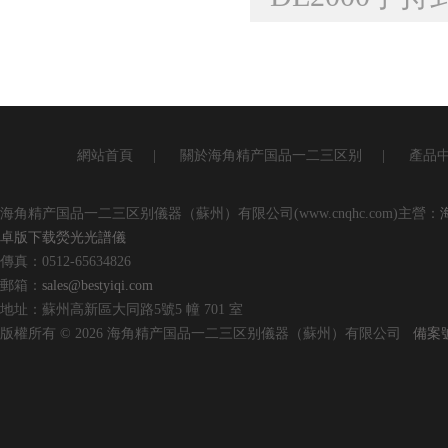
網站首頁
|
關於海角精产国品一二三区别
|
產品
海角精产国品一二三区别儀器（蘇州）有限公司(www.cnqhc.com)主營：
卓版下载熒光光譜儀
傳真：0512-65634826
郵箱：
sales@bestyiqi.com
地址：蘇州高新區大同路5號5 幢 701 室
版權所有 © 2026 海角精产国品一二三区别儀器（蘇州）有限公司
備案號