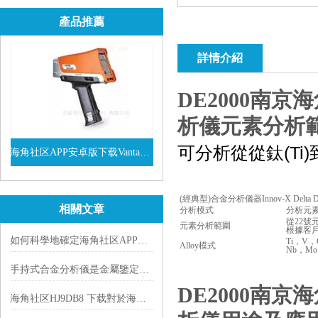
產品推薦
詳情介紹
DE2000
南京海
析儀
元素分析
可分析從從鈦(Ti
海角社区APP安卓版下载Vanta係列VEL手持式XRF光譜儀
查看詳情
(經典型)合金分析儀器Innov-X Delt
相關文章
分析模式
分析元
從22號
元素分析範圍
根據客
如何科學地確定海角社区APP安卓版下载手持光譜儀的校準周期?
Ti，V，
Alloy模式
Nb，Mo
手持式合金分析儀是金屬鑒定的有力工具
DE2000
南京海
海角社区HJ9DB8 下载對於海角精产国品一二三区别來說到底有什麽作用呢?