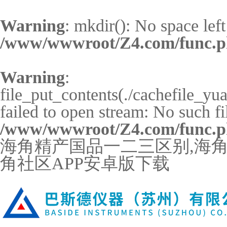
Warning
: mkdir(): No space left
/www/wwwroot/Z4.com/func.
Warning
:
file_put_contents(./cachefile_y
failed to open stream: No such fil
/www/wwwroot/Z4.com/func.
海角精产国品一二三区别,海角社
角社区APP安卓版下载