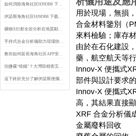
析儀
用途及應
如何消除海角社区HJ9DB8 下载檢測誤差？
用於現場，無損
伊諾斯海角社区HJ9DB8 下载采用何種光譜分析技術？
合金材料鑒別（P
礦物X衍射全岩分析在地質勘探中的應用
來料檢驗；庫存
手持式合金分析儀助力現場快速檢測
由於在石化建設
教你如何延長海角社区APP安卓版下载熒光光譜儀的使用壽命
藥，航空航天等
怕鹽霧“啃鐵”？大灣區精密五金靠光譜儀鎖住品質底線
Innov-X 便
部件與設計要求的
這下終於充分了解伊諾斯便攜式光譜儀了
Innov-X 便
高，其結果直接顯
XRF 合金分析儀
金屬廢料回收