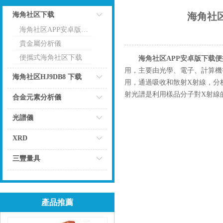
海角社区下载
海角社
海角社区APP安卓版下载RoHs分析儀
點擊
貴金屬分析儀
便攜式海角社区下载
海角社区APP安卓版下载
用，主要由光學、電子、計算機
海角社区HJ9DB8 下载
用，通過吸收和散射X射線，分
射光譜是利用樣品分子對X射線
點擊
合金元素分析儀
點擊
光譜儀
點擊
XRD
點擊
三豐量具
點擊
產品推薦