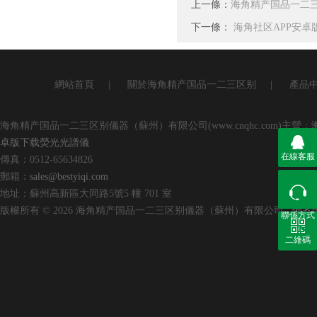
上一條：
海角精产国品一二
下一條：
海角社区APP安卓
網站首頁
|
關於海角精产国品一二三区别
|
產品
海角精产国品一二三区别儀器（蘇州）有限公司(www.cnqhc.com)主營：
卓版下载熒光光譜儀
在線客服
傳真：0512-65634826
郵箱：
sales@bestyiqi.com
地址：蘇州高新區大同路5號5 幢 701 室
版權所有 © 2026 海角精产国品一二三区别儀器（蘇州）有限公司
備案號
聯係方式
二維碼