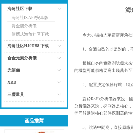
海角社区下载
海
海角社区APP安卓版下载RoHs分析儀
點擊
貴金屬分析儀
便攜式海角社区下载
今天小編給大家講講
海角社
海角社区HJ9DB8 下载
1、合適自己的才是對的，不
點擊
合金元素分析儀
根據自身的實際測試需求來選
點擊
光譜儀
的機型可能價格要高出幾萬甚至
點擊
XRD
2、配置決定儀器好壞，特別
點擊
三豐量具
對於RoHs分析儀器來說，國內
點擊
分析儀器來說，探測器是核心，
等同於選購核心部件探測器的性
產品推薦
3、跳過中間商，直接原廠買