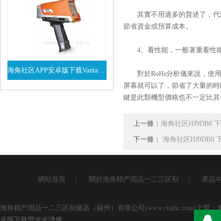
其實不用過多的贅述了，代理
節省資金或預算成本。
4、看性能，一般著重看性能
海角社区APP安卓版下载Vanta係列VEL手持式XRF光譜儀
對於RoHs分析儀來說，使用
屏幕就可以了，節省了大量的時
查看詳情
鍵是此類機型價格也不一定比其
上一條：
海角社区HJ9DB
下一條：
海角社区HJ9DB
網站首頁
|
關於海角精产国品一二三区别
|
產品
海角精产国品一二三区别儀器（蘇州）有限公司(www.cnqhc.com)主營：
卓版下载熒光光譜儀